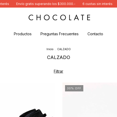
s
Envío gratis superando los $300.000.-
6 cuotas sin interés
Enví
Productos
Preguntas Frecuentes
Contacto
Inicio
.
CALZADO
CALZADO
Filtrar
30
%
OFF