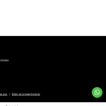
ciones
sá acá.
/
Botón de arrepentimiento