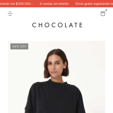
ando los $300.000.-
6 cuotas sin interés
Envío gratis superando los 
0
40
%
OFF