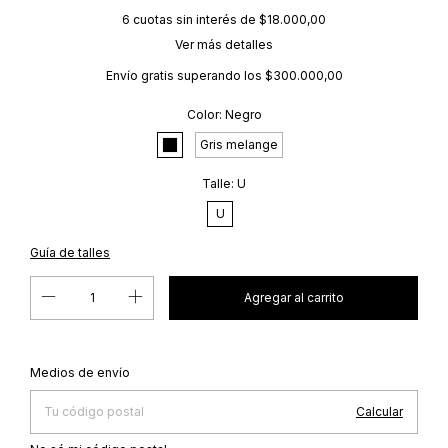
6
cuotas sin interés de
$18.000,00
Ver más detalles
Envío gratis
superando los
$300.000,00
Color:
Negro
Gris melange
Talle:
U
U
Guía de talles
Cambiar CP
Entregas para el CP:
Medios de envío
Calcular