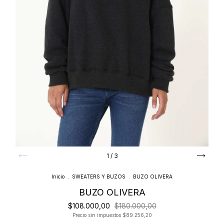
1
/
3
Inicio
.
SWEATERS Y BUZOS
.
BUZO OLIVERA
BUZO OLIVERA
$108.000,00
$180.000,00
Precio sin impuestos
$89.256,20