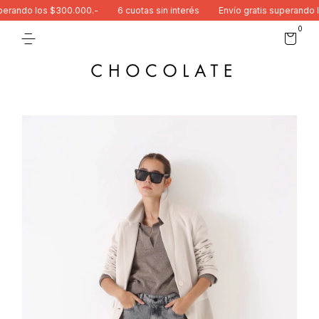
rando los $300.000.-
6 cuotas sin interés
Envío gratis superando lo
0