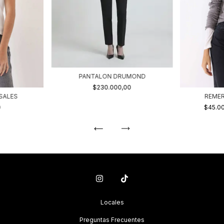
PANTALON DRUMOND
$230.000,00
SALES
REMER
0
$45.0
Locales
Preguntas Frecuentes