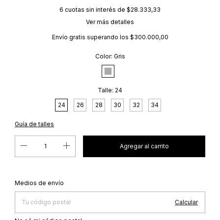
6
cuotas sin interés de
$28.333,33
Ver más detalles
Envío gratis
superando los
$300.000,00
Color:
Gris
Talle:
24
24
26
28
30
32
34
Guía de talles
Cambiar CP
Entregas para el CP:
Medios de envío
Calcular