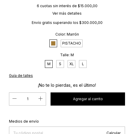
6
cuotas sin interés de
$15.000,00
Ver más detalles
Envío gratis
superando los
$300.000,00
Color:
Marrón
PISTACHO
Talle:
M
M
S
XL
L
Guía de talles
¡No te lo pierdas, es el último!
Cambiar CP
Entregas para el CP:
Medios de envío
Calcular