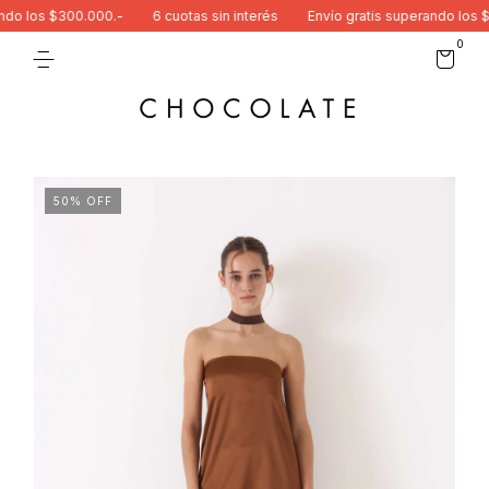
o los $300.000.-
6 cuotas sin interés
Envío gratis superando los $3
0
50
%
OFF