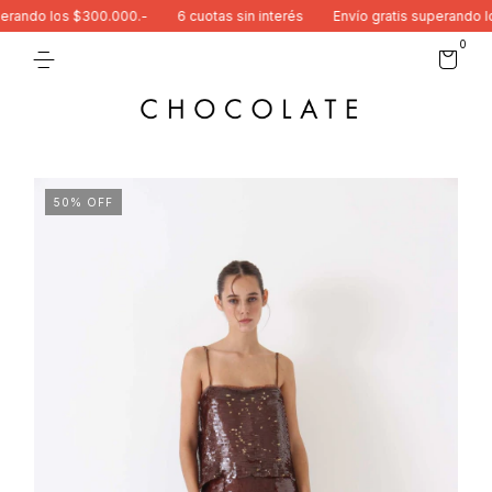
rando los $300.000.-
6 cuotas sin interés
Envío gratis superando los
0
50
%
OFF