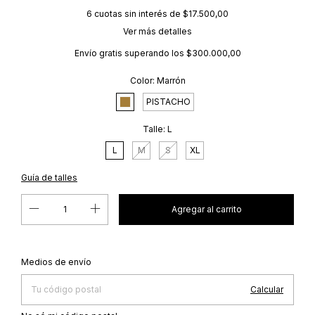
6
cuotas sin interés de
$17.500,00
Ver más detalles
Envío gratis
superando los
$300.000,00
Color:
Marrón
PISTACHO
Talle:
L
L
M
S
XL
Guía de talles
Cambiar CP
Entregas para el CP:
Medios de envío
Calcular