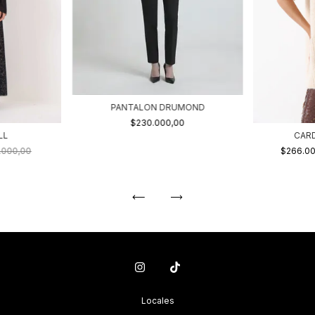
PANTALON DRUMOND
$230.000,00
LL
CARD
.000,00
$266.0
Locales