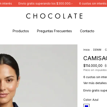
Envío gratis superando los $300.000.-
6 cuotas sin interés
Envío 
Productos
Preguntas Frecuentes
Contacto
Inicio
.
DENIM
.
C
CAMISA
$114.000,00
$
Precio sin impuesto
6
cuotas sin int
Ver más detalles
Envío gratis
supe
Color:
Azul