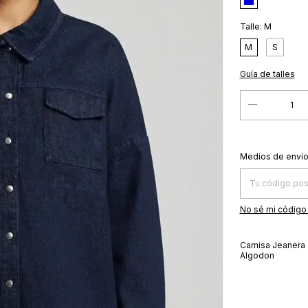
Talle:
M
M
S
Guía de talles
Entregas para el
Medios de enví
No sé mi código
Camisa Jeanera 
Algodon