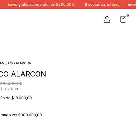
gratis superando los $300.000.-
6 cuotas sin interés
Envío gratis s
0
AMISACO ALARCON
CO ALARCON
190.000,00
s
$94.214,88
erés de
$19.000,00
rando los
$300.000,00