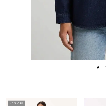
40
%
OFF