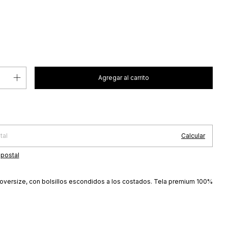
Cambiar CP
 CP:
o
Calcular
 postal
oversize, con bolsillos escondidos a los costados. Tela premium 100%