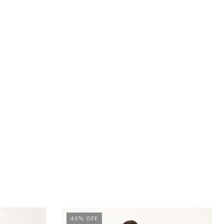
40
%
OFF