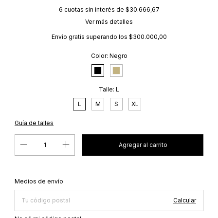
6
cuotas sin interés de
$30.666,67
Ver más detalles
Envío gratis
superando los
$300.000,00
Color:
Negro
Talle:
L
L
M
S
XL
Guía de talles
Cambiar CP
Entregas para el CP:
Medios de envío
Calcular