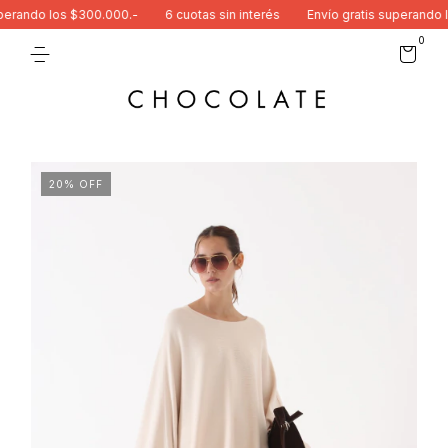
rando los $300.000.-
6 cuotas sin interés
Envío gratis superando lo
0
20
%
OFF